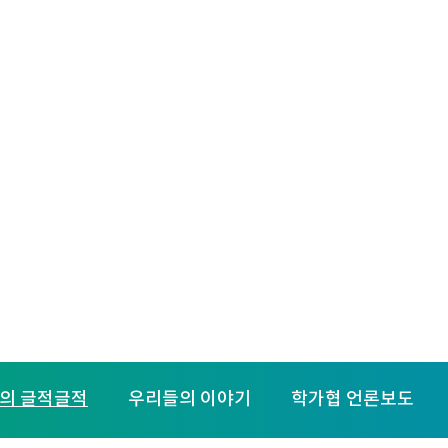
사업
지역센터
활동
후원
활동
학가협의 활동소식을 전해드립니다.
의 글적글적
우리들의 이야기
학가협 언론보도