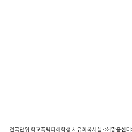
전국단위 학교폭력피해학생 치유회복시설 <해맑음센터>