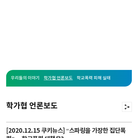
활동
학가협의 활동소식을 전해드립니다.
글적
우리들의 이야기
학가협 언론보도
학교폭력 피해 실태
학가협 언론보도
[2020.12.15 쿠키뉴스] “스파링을 가장한 집단폭