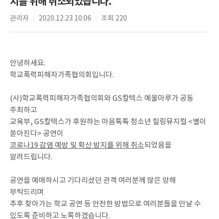
지를 위해 취소되었습니다.
관리자
2020.12.23 10:06
조회 220
안녕하세요.
학교폭력피해자가족협의회입니다.
(사)학교폭력피해자가족협의회와 GS칼텍스 예울마루가 공동
주최하고
교육부, GS칼텍스가 후원하는 마음톡톡 청소년 힐링뮤지컬 <별이
쏟아진다> 공연이
코로나19 감염 예방 및 확산 방지를 위해 취소
되었음을
알려드립니다.
공연을 예매하시고 기다리셨던 관객 여러분께 많은 양해
부탁드리며
추후 찾아가는 학교 공연 등 안전한 방법으로 여러분들을 만날 수
있도록 준비하고 노록하겠습니다.